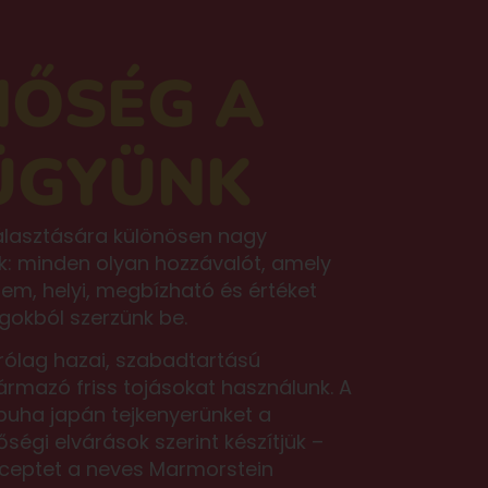
NŐSÉG A
ÜGYÜNK
álasztására különösen nagy
k: minden olyan hozzávalót, amely
m, helyi, megbízható és értéket
gokból szerzünk be.
rólag hazai, szabadtartású
rmazó friss tojásokat használunk. A
puha japán tejkenyerünket a
gi elvárások szerint készítjük –
eceptet a neves Marmorstein