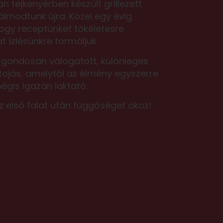
n tejkenyérben készült grillezett
lmodtunk újra. Közel egy évig
hogy receptünket tökéletesre
át ízlésünkre formáljuk.
a gondosan válogatott, különleges
tojás, amelytől az élmény egyszerre
égis igazán laktató.
z első falat után függőséget okoz!