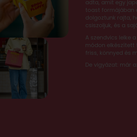
adta, amit egy japa
toast formájában á
dolgoztunk rajta, 
csiszoljuk, és a saj
A szendvics lelke 
módon elkészített 
friss, könnyed és m
De vigyázat: már a