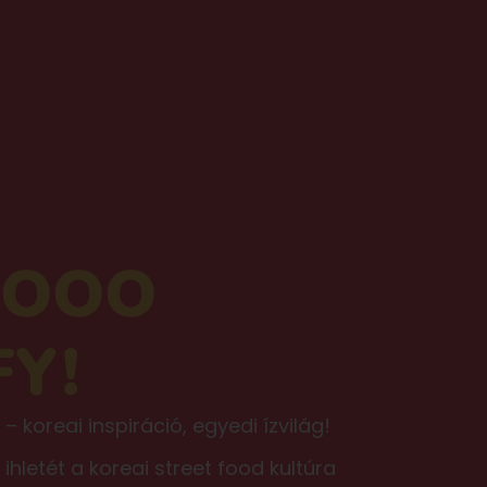
 SOOO
FY!
– koreai inspiráció, egyedi ízvilág!
ihletét a koreai street food kultúra