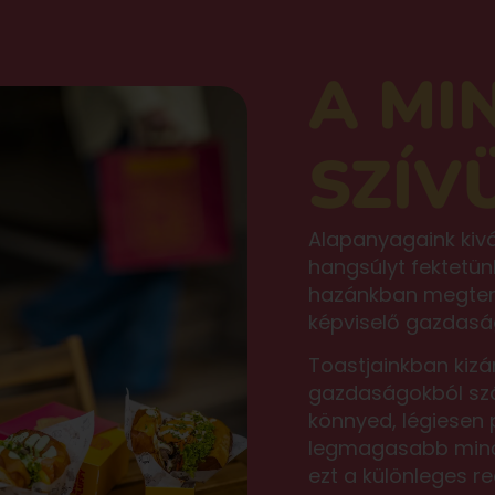
A MI
SZÍV
Alapanyagaink kiv
hangsúlyt fektetün
hazánkban megtere
képviselő gazdasá
Toastjainkban kizá
gazdaságokból szá
könnyed, légiesen 
legmagasabb minősé
ezt a különleges r