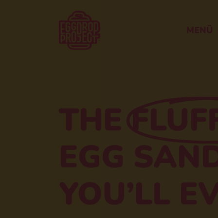
MENÜ
THE
FLUF
EGG SAN
YOU’LL E